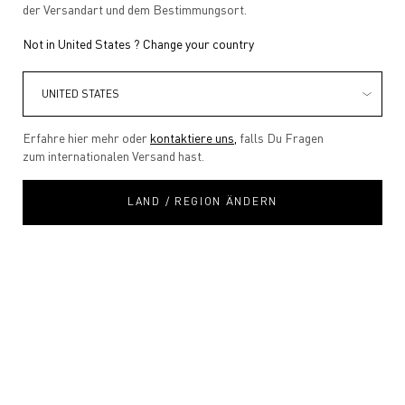
der Versandart und dem Bestimmungsort.
Not in United States ? Change your country
Erfahre hier mehr oder
kontaktiere uns,
falls Du Fragen
zum internationalen Versand hast.
LAND / REGION ÄNDERN
Select a size:
10ML
30ML
50ML
100ML
Ausgewählt
, 1 von 4
Ausgewählt
, 2 von 4
Ausgewählt
, 3 von 4
Ausgewählt
, 4 von 4