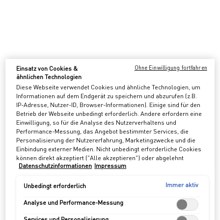
Flasche
Inhaltsstoffe
EINE ERKUNDUNG
Mosaic Section
Einsatz von Cookies &
Ohne Einwilligung fortfahren
ähnlichen Technologien
VON ERINNERUNGEN
Diese Webseite verwendet Cookies und ähnliche Technologien, um
Informationen auf dem Endgerät zu speichern und abzurufen (z.B.
IP-Adresse, Nutzer-ID, Browser-Informationen). Einige sind für den
Betrieb der Webseite unbedingt erforderlich. Andere erfordern eine
Einwilligung, so für die Analyse des Nutzerverhaltens und
Performance-Messung, das Angebot bestimmter Services, die
Personalisierung der Nutzererfahrung, Marketingzwecke und die
Einbindung externer Medien. Nicht unbedingt erforderliche Cookies
können direkt akzeptiert ("Alle akzeptieren") oder abgelehnt
Datenschutzinformationen
Impressum
("Ohne Einwilligung fortfahren") werden. Individuelle Anpassungen
der Einstellungen sind ebenfalls möglich und speicherbar
("Auswahl speichern"). Die Auswahl kann jederzeit unter dem Link
Immer aktiv
Unbedingt erforderlich
"Cookie-Einstellungen" angepasst werden. Für weitere
Informationen s. unsere Datenschutzinformationen.
Analyse und Performance-Messung
Services und Personalisierung