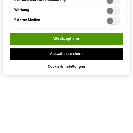
Werbung
Externe Medien
Alle akzeptieren
Auswahl speichern
Cookie-Einstellungen
Individualität und kreative Emotionen verschmelzen zu einer
kraftvollen, betörenden Duftkomposition.Eine Mischung aus
Selbstbewusstsein und Anziehungskraft – ein Duft, der in Erinnerung
bleibt.