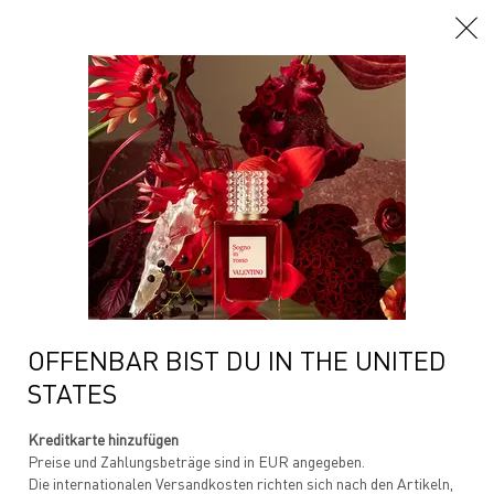
Hauptinhalt
...
Damendüfte
Born In Roma Donna
BORN IN ROMA DONNA
PURPLE MELANCHOLIA
Ein fruchtig-chypreartiger Duft mit saftigen Noten von Pflaume und
Madagaskar-Vanille, der dein ...
Mehr erfahren
OFFENBAR BIST DU IN THE UNITED
STATES
Kreditkarte hinzufügen
Preise und Zahlungsbeträge sind in EUR angegeben.
Die internationalen Versandkosten richten sich nach den Artikeln,