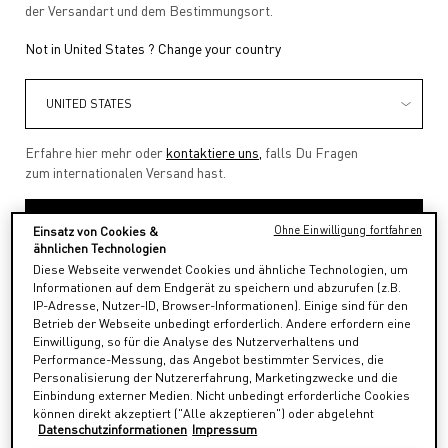
der Versandart und dem Bestimmungsort.
Not in United States ? Change your country
Erfahre hier mehr oder
kontaktiere uns,
falls Du Fragen
zum internationalen Versand hast.
Das Maison Valentino wurde 1960 von Valentino Garavani
und Giancarlo Giammetti gegründet. Valentino ist ein
LAND / REGION ÄNDERN
Einsatz von Cookies &
Ohne Einwilligung fortfahren
Protagonist der internationalen Mode und hat von 2008 bis
ähnlichen Technologien
2016 eine beeindruckende kreative Entwicklung
Diese Webseite verwendet Cookies und ähnliche Technologien, um
durchgemacht.
Informationen auf dem Endgerät zu speichern und abzurufen (z.B.
IP-Adresse, Nutzer-ID, Browser-Informationen). Einige sind für den
Betrieb der Webseite unbedingt erforderlich. Andere erfordern eine
Das Maison Valentino spielt eine wichtige Rolle im
Einwilligung, so für die Analyse des Nutzerverhaltens und
Luxussegment durch Tradition und Innovation, eine
Performance-Messung, das Angebot bestimmter Services, die
notwendige Kombination für eine Kreativbranche, die das
Personalisierung der Nutzererfahrung, Marketingzwecke und die
Gefühl für Schönheit erzeugt.
Einbindung externer Medien. Nicht unbedingt erforderliche Cookies
können direkt akzeptiert ("Alle akzeptieren") oder abgelehnt
Datenschutzinformationen
Impressum
("Ohne Einwilligung fortfahren") werden. Individuelle Anpassungen
Valentinos Mode wird durch die Haute Couture und Prêt-à-