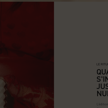
LE RIT
QU
S'I
JU
NU
L’éditio