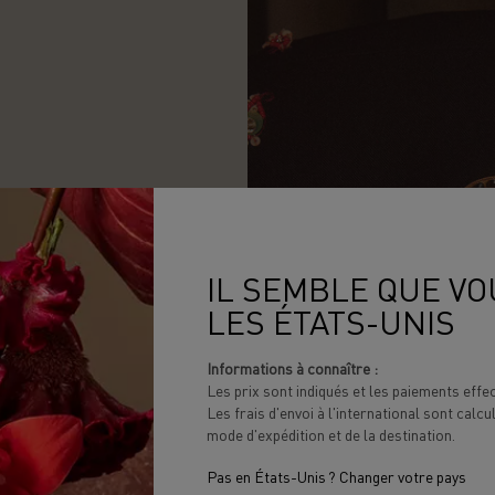
N
IL SEMBLE QUE VO
LES
LES ÉTATS-UNIS
Informations à connaître :
Les prix sont indiqués et les paiements eff
ur se
Les frais d'envoi à l'international sont calcu
mode d'expédition et de la destination.
on, et
 en
Pas en États-Unis ? Changer votre pays