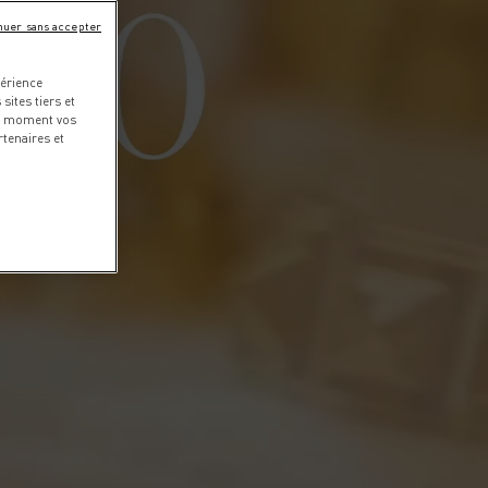
nuer sans accepter
périence
sites tiers et
ut moment vos
tenaires et