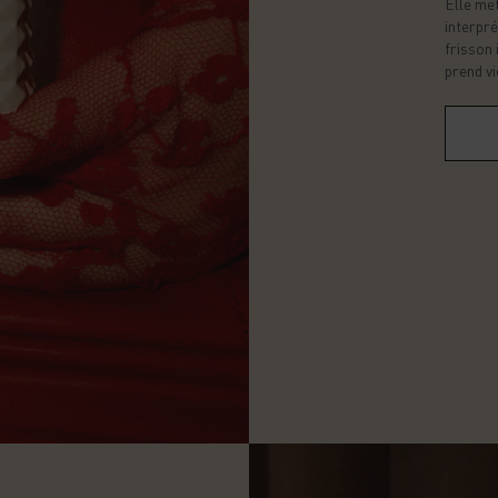
Elle met
interpré
frisson 
prend vi