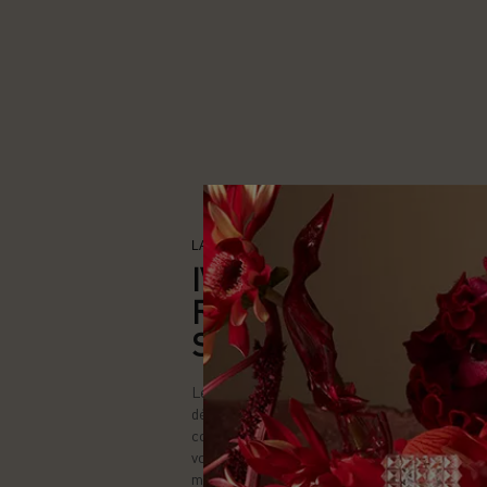
LA COULEUR DU GLAMOUR ROMANTIQUE
IVORY, UNE ÉDITIO
RÉINVENTÉE POUR 
SENS
Les lumières scintillent. Une palette de coule
déploie. L’ivoire donne le ton. Cette année, la
collection limitée mêle extravagance et émoti
vous invite à un univers tout en sensorialité et
moments partagés.