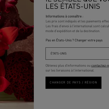
Cadeaux pour Femme
LES ÉTATS-UNIS
Cadeaux pour Homme
E
Cadeaux Maquillage
Informations à connaître :
Cadeaux Parfums
Les prix sont indiqués et les paiements eff
Les frais d'envoi à l'international sont calcu
mode d'expédition et de la destination.
J
Pas en États-Unis ? Changer votre pays
d
d
B
Obtenez plus d'informations ou
contactez-
sur les livraisons à l'international.
a
CHANGER DE PAYS / RÉGION
a
s
L
L