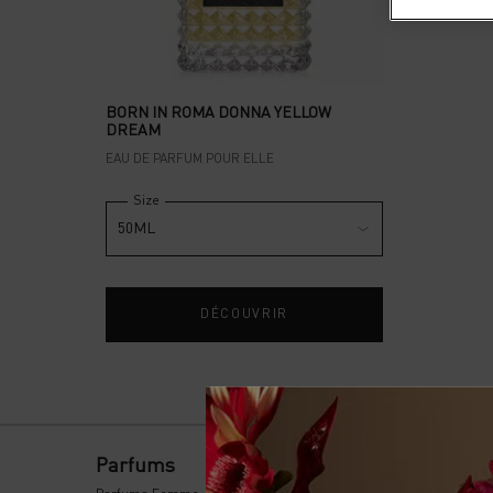
BORN IN ROMA DONNA YELLOW
DREAM
EAU DE PARFUM POUR ELLE
Select a
Size
for Born in Roma Donna Yellow Dream
Sélection de la variation
50ML
DÉCOUVRIR
Navigation du pied de page
Parfums
Maquillage