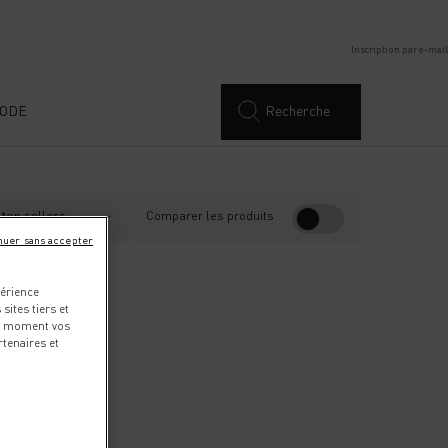
Inscription par e-mail
ODE
Recherche
:
Comparer les produits
nuer sans accepter
périence
sites tiers et
ut moment vos
tenaires et