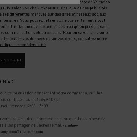
ffres personnalisées par communication directe de Valentino
eauty, selon vos choix ci-dessus, ainsi que via des publicités
e ses différentes marques sur des sites et réseaux sociaux
artenaires. Vous pouvez retirer votre consentement à tout
oment, notamment via le lien de désinscription présent dans
os communications électroniques. Pour en savoir plus sur le
raitement de vos données et sur vos droits, consultez notre
olitique de confidentialité.
SINSCRIRE
ONTACT
our toute question concernant votre commande,
veuillez
ous contacter au +33 184 94 07 01.
undi - Vendredi 9h00 - 5h00
i vous avez d'autres commentaires ou questions, n'hésitez
as à les partager via l'adresse mail
valentino-
eauty.ecom@fr.oaccare.com