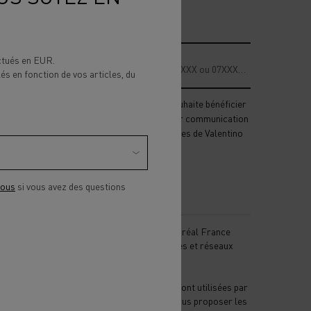
-mail
*
ectués en EUR.
Numéro de téléphone portable (Ex : 06XXXXXXXX ou 07XXXXXXXX)
lés en fonction de vos articles, du
e déclare être âgé(e) de 16 ans ou plus et souhaite bénéficier
’offres personnalisées de L’Oréal France par communication
irecte, en relation avec les produits et services de Valentino
eauty, au choix par :
*
E-mail
nous
si vous avez des questions
SMS
insi que via des publicités des marques de L’Oréal France
daptées à mes intérêts affichées sur des sites et réseaux
ociaux partenaires.
es données que vous nous communiquez seront utilisées par
’Oréal France pour enrichir votre profil et vous proposer les