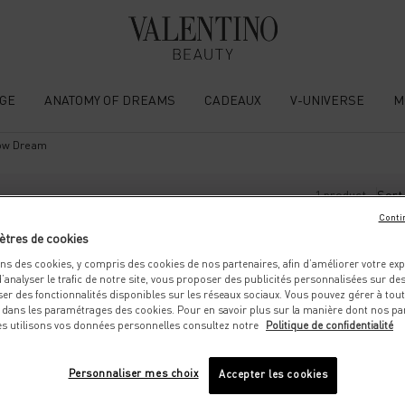
GE
ANATOMY OF DREAMS
CADEAUX
V-UNIVERSE
M
low Dream
1 product
Sort
Conti
ètres de cookies
ons des cookies, y compris des cookies de nos partenaires, afin d’améliorer votre ex
 d’analyser le trafic de notre site, vous proposer des publicités personnalisées sur des 
er des fonctionnalités disponibles sur les réseaux sociaux. Vous pouvez gérer à to
 dans les paramétrages des cookies. Pour en savoir plus sur la manière dont nos par
utilisons vos données personnelles consultez notre
Politique de confidentialité
Personnaliser mes choix
Accepter les cookies