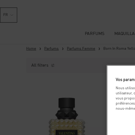
FR
PARFUMS
MAQUILLA
Contenu principal
Home
Parfums
Parfums Femme
Born In Roma Yel
All filters
All Filters menu
Vos param
Nous utilis
utilisateur,
vous propos
préférences
nous-mêmes 