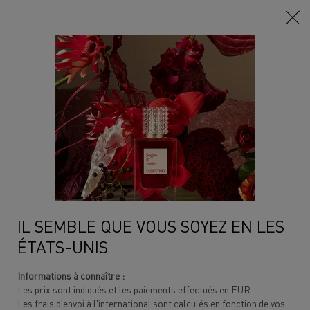
Contenu principal
Home
Arlettie X Valentino
BORN IN ROMA DONNA
EAU DE PARFUM INTENSE
Born In Roma Intense est un ambre floral magnétique, qui pousse la
vanille et le jasmin en une ...
Lire davantage
Gravure
IL SEMBLE QUE VOUS SOYEZ EN LES
ÉTATS-UNIS
Informations à connaître :
Les prix sont indiqués et les paiements effectués en EUR.
Les frais d'envoi à l'international sont calculés en fonction de vos